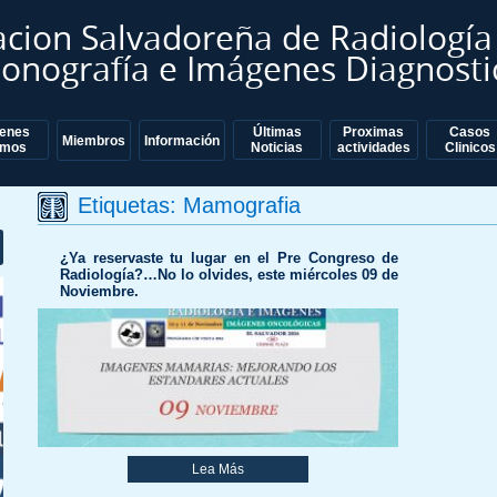
acion Salvadoreña de Radiología
sonografía e Imágenes Diagnosti
ienes
Últimas
Proximas
Casos
nt
Miembros
Información
mos
Noticias
actividades
Clinicos
Etiquetas:
Mamografia
¿Ya reservaste tu lugar en el Pre Congreso de
Radiología?…No lo olvides, este miércoles 09 de
Noviembre.
Lea Más