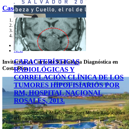
Casos Clínicos
1
2
3
4
Previous
Next
CARACTERÍSTICAS
Invitación al Curso de Radiología Diagnóstica en
Costa Rica
RADIOLÓGICAS Y
CORRELACIÓN CLÍNICA DE LOS
TUMORES HIPOFISIARIOS POR
RM, HOSPITAL NACIONAL
ROSALES, 2013.
Incorporación Dra. Miladys Henriquez Médico Radiólogo en
el Hospital Nacional […]