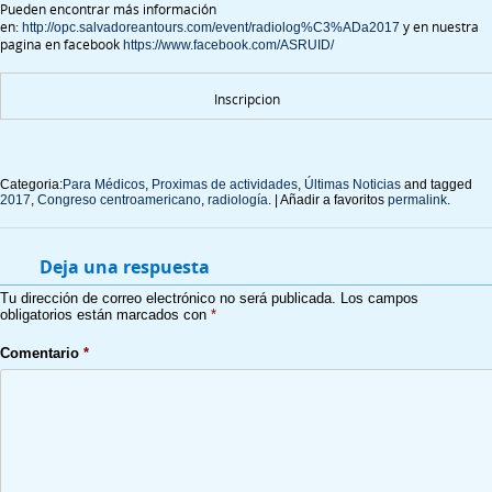
Pueden encontrar más información
en:
y en nuestra
http://opc.salvadoreantours.com/event/radiolog%C3%ADa2017
pagina en facebook
https://www.facebook.com/ASRUID/
Inscripcion
Categoria:
Para Médicos
,
Proximas de actividades
,
Últimas Noticias
and tagged
2017
,
Congreso centroamericano
,
radiología
. | Añadir a favoritos
permalink
.
Deja una respuesta
Tu dirección de correo electrónico no será publicada.
Los campos
obligatorios están marcados con
*
Comentario
*