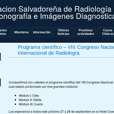
acion Salvadoreña de Radiología
sonografía e Imágenes Diagnostic
ienes
Últimas
Proximas
Casos
nt
Miembros
Información
mos
Noticias
actividades
Clinicos
Programa científico – VIII Congreso Nacio
Internacional de Radiología
Compartimos con ustedes el programa científico del VIII Congreso Nacional y
cual estará conformado por tres grandes módulos:
Módulo I: Oído
Módulo II: Órbita
Módulo III: Cuello
Los esperamos a todos este próximo 27 y 28 de septiembre en el Hotel Cro