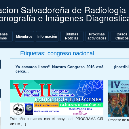
acion Salvadoreña de Radiología
sonografía e Imágenes Diagnostic
ienes
Últimas
Proximas
Casos
nt
Miembros
Información
mos
Noticias
actividades
Clinicos
Etiquetas:
congreso nacional
Ya estamos listos!! Nuestro Congreso 2016 está
¡Inscrib
cerca…
Este año contamos con el apoyo del PROGRAMA CIR
Proceso de r
VISITA […]