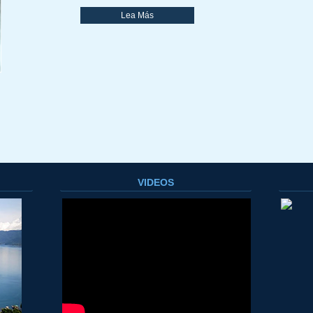
Lea Más
.
VIDEOS