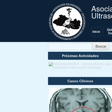
Asoci
Ultra
Menu
Qu
Skip to conte
Inicio
So
Próximas Actividades
Casos Clínicos