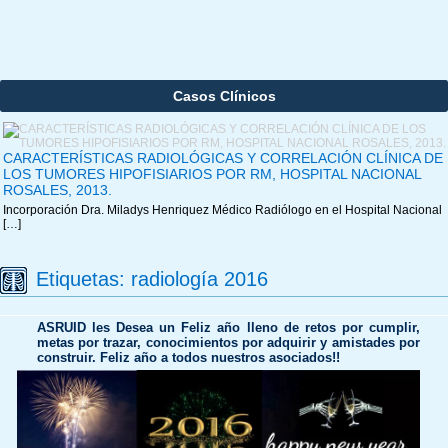
Casos Clínicos
CARACTERÍSTICAS RADIOLÓGICAS Y CORRELACIÓN CLÍNICA DE
LOS TUMORES HIPOFISIARIOS POR RM, HOSPITAL NACIONAL
ROSALES, 2013.
Incorporación Dra. Miladys Henriquez Médico Radiólogo en el Hospital Nacional
[…]
Etiquetas:
radiología 2016
ASRUID les Desea un Feliz año lleno de retos por cumplir,
metas por trazar, conocimientos por adquirir y amistades por
construir. Feliz año a todos nuestros asociados!!