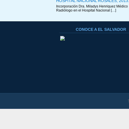
HOSPITAL NACIONAL ROSALES, 2013
Incorporación Dra. Miladys Henriquez Médico
Radiólogo en el Hospital Nacional […]
CONOCE A EL SALVADOR