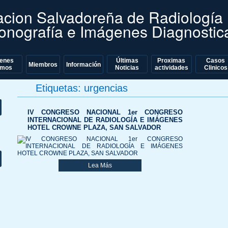
acion Salvadoreña de Radiología
sonografía e Imágenes Diagnostic
ienes
Últimas
Proximas
Casos
nt
Miembros
Información
mos
Noticias
actividades
Clinicos
Etiquetas:
urgencias
IV CONGRESO NACIONAL 1er CONGRESO
INTERNACIONAL DE RADIOLOGÍA E IMÁGENES
HOTEL CROWNE PLAZA, SAN SALVADOR
Lea Más